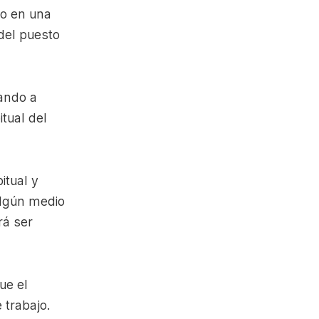
do en una
del puesto
vando a
itual del
itual y
algún medio
rá ser
ue el
 trabajo.