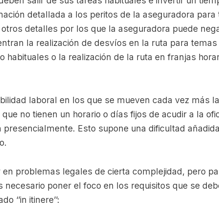
 deben salir de sus tareas habituales e invertir un tie
mación detallada a los peritos de la aseguradora para 
otros detalles por los que la aseguradora puede nega
tran la realización de desvíos en la ruta para temas
habituales o la realización de la ruta en franjas horar
xibilidad laboral en los que se mueven cada vez más 
e no tienen un horario o días fijos de acudir a la ofic
 presencialmente. Esto supone una dificultad añadid
cto.
r en problemas legales de cierta complejidad, pero p
s necesario poner el foco en los requisitos que se de
 ‘’in itinere’’: