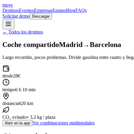
move
Destinos
Eventos
Empresas
Equipo
Blog
FAQs
Solicitar demo
Descargar
← Todos los destinos
Coche compartido
Madrid
→
Barcelona
Largo recorrido, pocos problemas. Divide gasolina entre cuatro y lleg
desde
28€
tiempo
6 h 10 min
distancia
620 km
CO₂ evitado
≈ 3,2 kg / plaza
Ver combinaciones multimodales
Abrir en la app