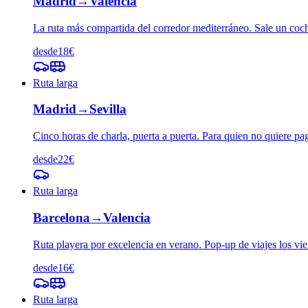
Madrid
→
Valencia
La ruta más compartida del corredor mediterráneo. Sale un coch
desde
18
€
Ruta larga
Madrid
→
Sevilla
Cinco horas de charla, puerta a puerta. Para quien no quiere p
desde
22
€
Ruta larga
Barcelona
→
Valencia
Ruta playera por excelencia en verano. Pop-up de viajes los vie
desde
16
€
Ruta larga