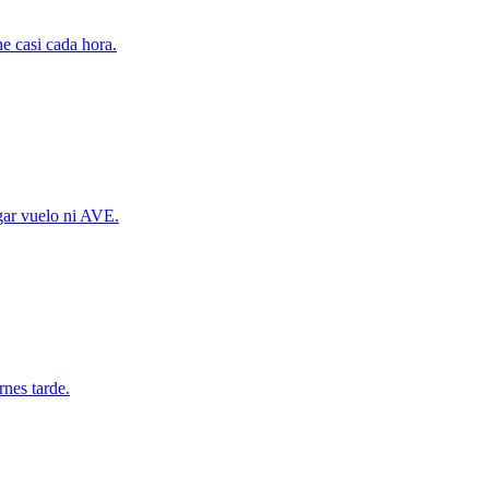
e casi cada hora.
agar vuelo ni AVE.
rnes tarde.