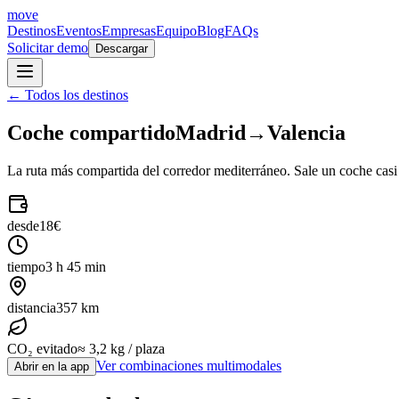
move
Destinos
Eventos
Empresas
Equipo
Blog
FAQs
Solicitar demo
Descargar
← Todos los destinos
Coche compartido
Madrid
→
Valencia
La ruta más compartida del corredor mediterráneo. Sale un coche casi
desde
18€
tiempo
3 h 45 min
distancia
357 km
CO₂ evitado
≈ 3,2 kg / plaza
Ver combinaciones multimodales
Abrir en la app