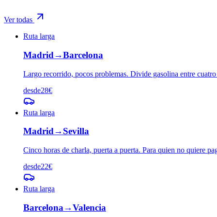
Ver todas
Ruta larga
Madrid
→
Barcelona
Largo recorrido, pocos problemas. Divide gasolina entre cuatro
desde
28
€
Ruta larga
Madrid
→
Sevilla
Cinco horas de charla, puerta a puerta. Para quien no quiere p
desde
22
€
Ruta larga
Barcelona
→
Valencia