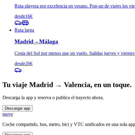
Ruta playera por excelencia en verano. Pop-up de viajes los vie
desde
16
€
Ruta larga
Madrid
→
Málaga
Costa del Sol por menos que un vuelo. Salidas jueves y viernes
desde
26
€
Tu viaje
Madrid
→
Valencia
, en un toque.
Descarga la app y reserva o publica el trayecto ahora.
Descargar app
move
Coche compartido, bus, metro, bici y VTC unificados en una sola ap