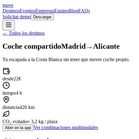
move
Destinos
Eventos
Empresas
Equipo
Blog
FAQs
Solicitar demo
Descargar
← Todos los destinos
Coche compartido
Madrid
→
Alicante
Tu escapada a la Costa Blanca sin tener que mover coche propio.
desde
22€
tiempo
4 h
distancia
420 km
CO₂ evitado
≈ 3,2 kg / plaza
Ver combinaciones multimodales
Abrir en la app