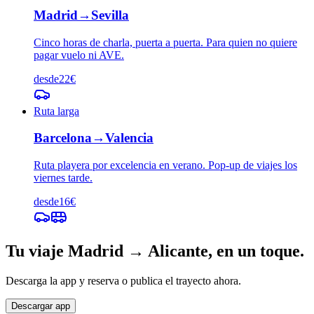
Madrid
→
Sevilla
Cinco horas de charla, puerta a puerta. Para quien no quiere
pagar vuelo ni AVE.
desde
22
€
Ruta larga
Barcelona
→
Valencia
Ruta playera por excelencia en verano. Pop-up de viajes los
viernes tarde.
desde
16
€
Tu viaje
Madrid
→
Alicante
, en un toque.
Descarga la app y reserva o publica el trayecto ahora.
Descargar app